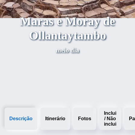
Maras e Moray de
Ollantaytambo
meio dia
Inclui
Descrição
Itinerário
Fotos
/ Não
Pa
inclui