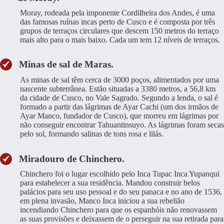
Moray, rodeada pela imponente Cordilheira dos Andes, é uma
das famosas ruínas incas perto de Cusco e é composta por três
grupos de terraços circulares que descem 150 metros do terraço
mais alto para o mais baixo. Cada um tem 12 níveis de terraços.
Minas de sal de Maras.
As minas de sal têm cerca de 3000 poços, alimentados por uma
nascente subterrânea. Estão situadas a 3380 metros, a 56,8 km
da cidade de Cusco, no Vale Sagrado. Segundo a lenda, o sal é
formado a partir das lágrimas de Ayar Cachi (um dos irmãos de
Ayar Manco, fundador de Cusco), que morreu em lágrimas por
não conseguir encontrar Tahuantinsuyo. As lágrimas foram secas
pelo sol, formando salinas de tons rosa e lilás.
Miradouro de Chinchero.
Chinchero foi o lugar escolhido pelo Inca Tupac Inca Yupanqui
para estabelecer a sua residência. Mandou construir belos
palácios para seu uso pessoal e do seu panaca e no ano de 1536,
em plena invasão, Manco Inca iniciou a sua rebelião
incendiando Chinchero para que os espanhóis não renovassem
as suas provisões e deixassem de o perseguir na sua retirada para