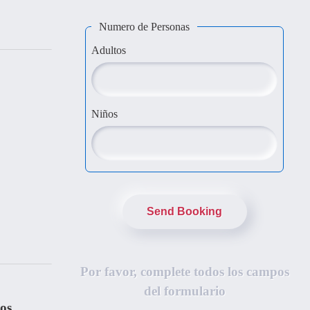
Numero de Personas
Adultos
Niños
Send Booking
Por favor, complete todos los campos
del formulario
os.