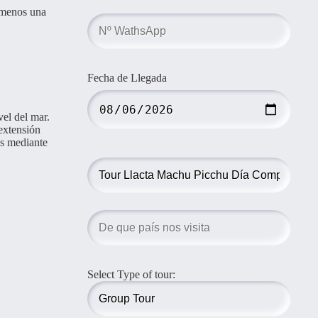
l menos una
Fecha de Llegada
vel del mar.
extensión
os mediante
Select Type of tour: