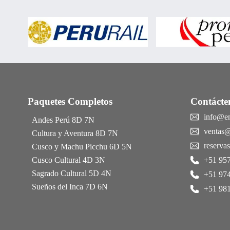
Paquetes Completos
Contácte
info@e
Andes Perú 8D 7N
ventas
Cultura y Aventura 8D 7N
reserv
Cusco y Machu Picchu 6D 5N
Cusco Cultural 4D 3N
+51 957
Sagrado Cultural 5D 4N
+51 974
Sueños del Inca 7D 6N
+51 981