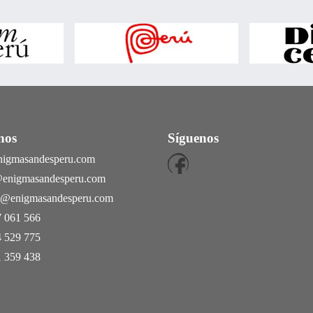
nos
Síguenos
nigmasandesperu.com
@enigmasandesperu.com
as@enigmasandesperu.com
 061 566
 529 775
 359 438