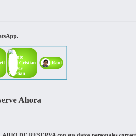
atsApp.
ett
Cristian
Raul
serve Ahora
LARIO DE RESERVA con sus datos personales correct